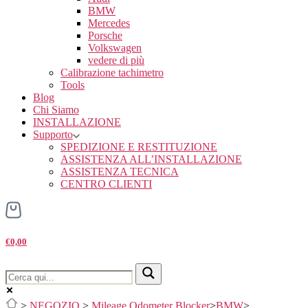
BMW
Mercedes
Porsche
Volkswagen
vedere di più
Calibrazione tachimetro
Tools
Blog
Chi Siamo
INSTALLAZIONE
Supporto
SPEDIZIONE E RESTITUZIONE
ASSISTENZA ALL’INSTALLAZIONE
ASSISTENZA TECNICA
CENTRO CLIENTI
€0,00
>
NEGOZIO
>
Mileage Odometer Blocker
>
BMW
>