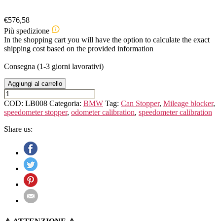
€
576,58
Più spedizione
In the shopping cart you will have the option to calculate the exact
shipping cost based on the provided information
Consegna (1-3 giorni lavorativi)
Aggiungi al carrello
BMW
2ER
COD:
LB008
Categoria:
BMW
Tag:
Can Stopper
,
Mileage blocker
,
F22/F23/F45/F46/F87
speedometer stopper
,
odometer calibration
,
speedometer calibration
quantità
Share us: