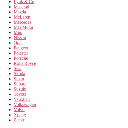
Lynk & Co
Maserati
Mazda
McLaren
Mercedes
MG Motor
Mini
Nissan
Opel
Peugeot
Polestar
Porsche
Rolls Royce
Seat
Skoda
Smart
Subaru
Suzuki
Toyota
Vauxhall
Volkswagen
Volvo
Xpeng
Zeekr