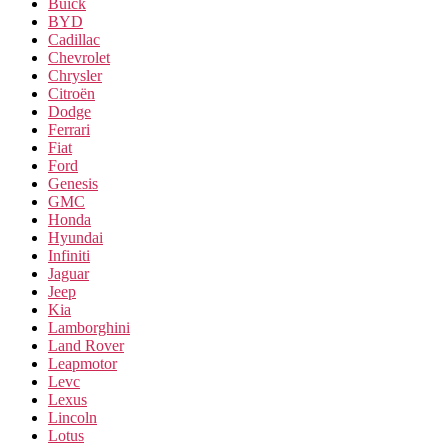
Buick
BYD
Cadillac
Chevrolet
Chrysler
Citroën
Dodge
Ferrari
Fiat
Ford
Genesis
GMC
Honda
Hyundai
Infiniti
Jaguar
Jeep
Kia
Lamborghini
Land Rover
Leapmotor
Levc
Lexus
Lincoln
Lotus