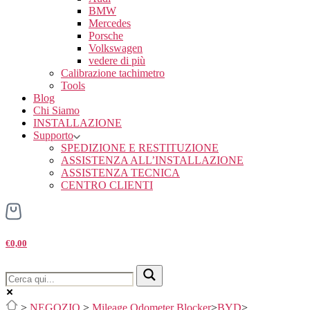
BMW
Mercedes
Porsche
Volkswagen
vedere di più
Calibrazione tachimetro
Tools
Blog
Chi Siamo
INSTALLAZIONE
Supporto
SPEDIZIONE E RESTITUZIONE
ASSISTENZA ALL’INSTALLAZIONE
ASSISTENZA TECNICA
CENTRO CLIENTI
€0,00
>
NEGOZIO
>
Mileage Odometer Blocker
>
BYD
>