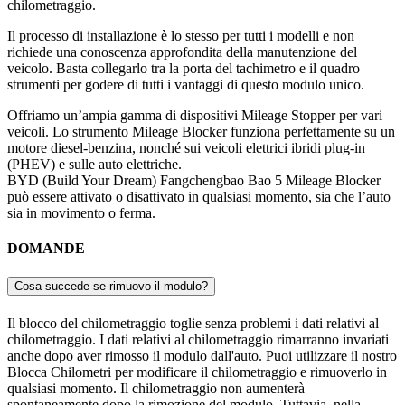
chilometraggio.
Il processo di installazione è lo stesso per tutti i modelli e non
richiede una conoscenza approfondita della manutenzione del
veicolo. Basta collegarlo tra la porta del tachimetro e il quadro
strumenti per godere di tutti i vantaggi di questo modulo unico.
Offriamo un’ampia gamma di dispositivi Mileage Stopper per vari
veicoli. Lo strumento Mileage Blocker funziona perfettamente su un
motore diesel-benzina, nonché sui veicoli elettrici ibridi plug-in
(PHEV) e sulle auto elettriche.
BYD (Build Your Dream) Fangchengbao Bao 5 Mileage Blocker
può essere attivato o disattivato in qualsiasi momento, sia che l’auto
sia in movimento o ferma.
DOMANDE
Cosa succede se rimuovo il modulo?
Il blocco del chilometraggio toglie senza problemi i dati relativi al
chilometraggio. I dati relativi al chilometraggio rimarranno invariati
anche dopo aver rimosso il modulo dall'auto. Puoi utilizzare il nostro
Blocca Chilometri per modificare il chilometraggio e rimuoverlo in
qualsiasi momento. Il chilometraggio non aumenterà
spontaneamente dopo la rimozione del modulo. Tuttavia, nella