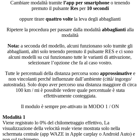
Cambiare modalità tramite
l’app per smartphone
o tenendo
premuto il pulsante
Res
per
10 secondi
oppure tirare
quattro volte
la leva degli abbaglianti
Ripetere la procedura per passare dalla modalità
abbaglianti
alla
modalità
Nota:
a seconda del modello, alcuni funzionano solo tramite gli
abbaglianti, altri solo tenendo premuto il pulsante RES e ci sono
alcuni modelli su cui funzionano tutte le varianti di attivazione,
selezionare l’opzione che fa al caso vostro.
Tutte le percentuali della distanza percorsa sono
approssimative
e
non vincolanti perché influenzate dall’ambiente (città/ ingorgo/
autostrada). Solo dopo aver percorso una distanza maggiore di circa
100 km / mi è possibile vedere quale percentuale è stata
effettivamente conteggiata.
Il modulo è sempre pre-attivato in MODO 1 / ON
Modalità 1
Viene registrato lo 0% del chilometraggio effettivo, La
visualizzazione della velocità reale viene mostrata solo nella
schermata centrale (app WAZE in Apple carplay o Android Auto) e
non sul tachimetro.