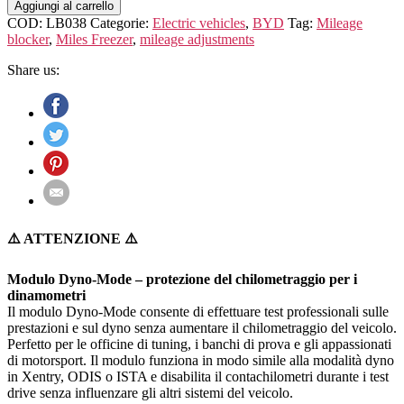
(Build
Aggiungi al carrello
Your
COD:
LB038
Categorie:
Electric vehicles
,
BYD
Tag:
Mileage
Dream)
blocker
,
Miles Freezer
,
mileage adjustments
Fangchengbao
Bao
Share us:
5
quantità
⚠️ ATTENZIONE ⚠️
Modulo Dyno-Mode – protezione del chilometraggio per i
dinamometri
Il modulo Dyno-Mode consente di effettuare test professionali sulle
prestazioni e sul dyno senza aumentare il chilometraggio del veicolo.
Perfetto per le officine di tuning, i banchi di prova e gli appassionati
di motorsport. Il modulo funziona in modo simile alla modalità dyno
in Xentry, ODIS o ISTA e disabilita il contachilometri durante i test
drive senza influenzare gli altri sistemi del veicolo.