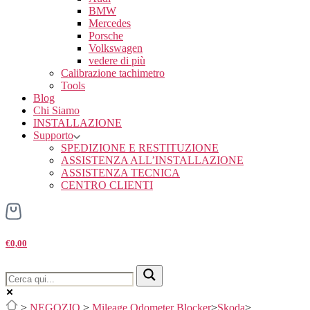
BMW
Mercedes
Porsche
Volkswagen
vedere di più
Calibrazione tachimetro
Tools
Blog
Chi Siamo
INSTALLAZIONE
Supporto
SPEDIZIONE E RESTITUZIONE
ASSISTENZA ALL’INSTALLAZIONE
ASSISTENZA TECNICA
CENTRO CLIENTI
€0,00
>
NEGOZIO
>
Mileage Odometer Blocker
>
Skoda
>