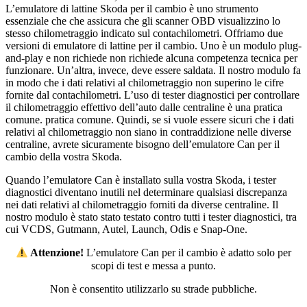
L’emulatore di lattine Skoda per il cambio è uno strumento
essenziale che che assicura che gli scanner OBD visualizzino lo
stesso chilometraggio indicato sul contachilometri. Offriamo due
versioni di emulatore di lattine per il cambio. Uno è un modulo plug-
and-play e non richiede non richiede alcuna competenza tecnica per
funzionare. Un’altra, invece, deve essere saldata. Il nostro modulo fa
in modo che i dati relativi al chilometraggio non superino le cifre
fornite dal contachilometri. L’uso di tester diagnostici per controllare
il chilometraggio effettivo dell’auto dalle centraline è una pratica
comune. pratica comune. Quindi, se si vuole essere sicuri che i dati
relativi al chilometraggio non siano in contraddizione nelle diverse
centraline, avrete sicuramente bisogno dell’emulatore Can per il
cambio della vostra Skoda.
Quando l’emulatore Can è installato sulla vostra Skoda, i tester
diagnostici diventano inutili nel determinare qualsiasi discrepanza
nei dati relativi al chilometraggio forniti da diverse centraline. Il
nostro modulo è stato stato testato contro tutti i tester diagnostici, tra
cui VCDS, Gutmann, Autel, Launch, Odis e Snap-One.
️ Attenzione!
L’emulatore Can per il cambio è adatto solo per
scopi di test e messa a punto.
Non è consentito utilizzarlo su strade pubbliche.