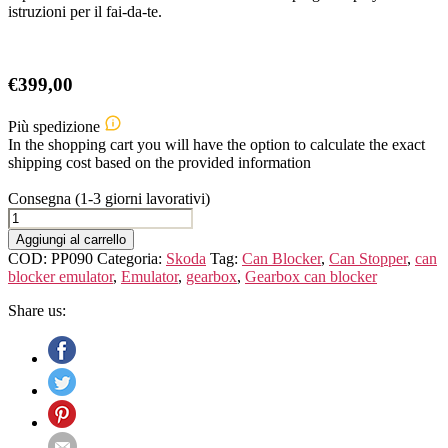
istruzioni per il fai-da-te.
€
399,00
Più spedizione
In the shopping cart you will have the option to calculate the exact
shipping cost based on the provided information
Consegna (1-3 giorni lavorativi)
Gearbox
OBD
Aggiungi al carrello
Emulator
COD:
PP090
Categoria:
Skoda
Tag:
Can Blocker
,
Can Stopper
,
can
for
blocker emulator
,
Emulator
,
gearbox
,
Gearbox can blocker
Skoda
quantità
Share us: