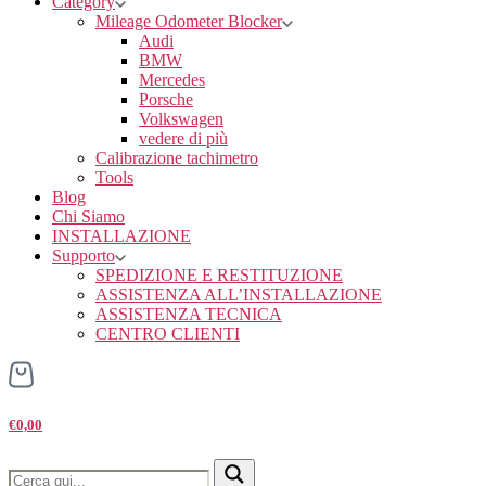
Category
Mileage Odometer Blocker
Audi
BMW
Mercedes
Porsche
Volkswagen
vedere di più
Calibrazione tachimetro
Tools
Blog
Chi Siamo
INSTALLAZIONE
Supporto
SPEDIZIONE E RESTITUZIONE
ASSISTENZA ALL’INSTALLAZIONE
ASSISTENZA TECNICA
CENTRO CLIENTI
€0,00