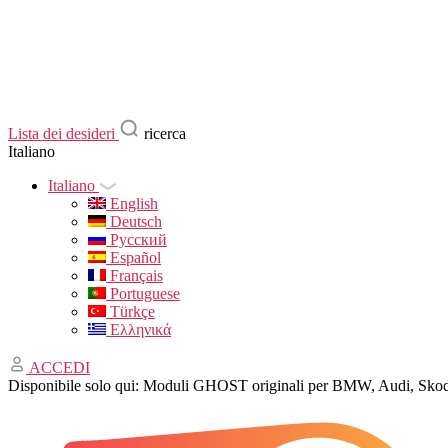
Lista dei desideri
ricerca
Italiano
Italiano
English
Deutsch
Русский
Español
Français
Portuguese
Türkçe
Ελληνικά
ACCEDI
Disponibile solo qui: Moduli GHOST originali per BMW, Audi, Skod