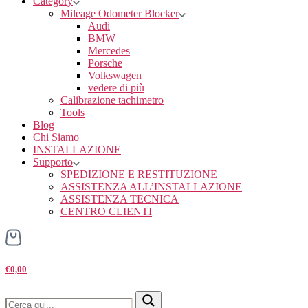
Category
Mileage Odometer Blocker
Audi
BMW
Mercedes
Porsche
Volkswagen
vedere di più
Calibrazione tachimetro
Tools
Blog
Chi Siamo
INSTALLAZIONE
Supporto
SPEDIZIONE E RESTITUZIONE
ASSISTENZA ALL’INSTALLAZIONE
ASSISTENZA TECNICA
CENTRO CLIENTI
€0,00