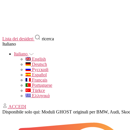
Lista dei desideri
ricerca
Italiano
Italiano
English
Deutsch
Русский
Español
Français
Portuguese
Türkçe
Ελληνικά
ACCEDI
Disponibile solo qui: Moduli GHOST originali per BMW, Audi, Skod