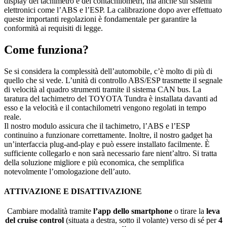
display del tachimetro e del contachilometri, ma anche sui sistemi
elettronici come l’ABS e l’ESP. La calibrazione dopo aver effettuato
queste importanti regolazioni è fondamentale per garantire la
conformità ai requisiti di legge.
Come funziona?
Se si considera la complessità dell’automobile, c’è molto di più di
quello che si vede. L’unità di controllo ABS/ESP trasmette il segnale
di velocità al quadro strumenti tramite il sistema CAN bus. La
taratura del tachimetro del TOYOTA Tundra è installata davanti ad
esso e la velocità e il contachilometri vengono regolati in tempo
reale.
Il nostro modulo assicura che il tachimetro, l’ABS e l’ESP
continuino a funzionare correttamente. Inoltre, il nostro gadget ha
un’interfaccia plug-and-play e può essere installato facilmente. È
sufficiente collegarlo e non sarà necessario fare nient’altro. Si tratta
della soluzione migliore e più economica, che semplifica
notevolmente l’omologazione dell’auto.
ATTIVAZIONE E DISATTIVAZIONE
Cambiare modalità tramite
l’app dello smartphone
o tirare la
leva
del cruise control
(situata a destra, sotto il volante) verso di sé per
4