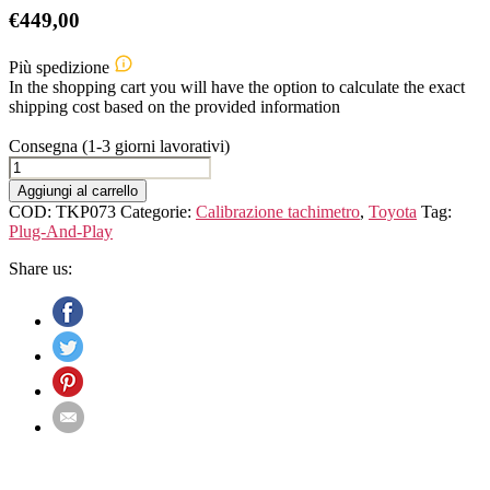
€
449,00
Più spedizione
In the shopping cart you will have the option to calculate the exact
shipping cost based on the provided information
Consegna (1-3 giorni lavorativi)
TOYOTA
Tundra
Aggiungi al carrello
Dispositivo
COD:
TKP073
Categorie:
Calibrazione tachimetro
,
Toyota
Tag:
di
Plug-And-Play
calibrazione
del
Share us:
tachimetro
quantità