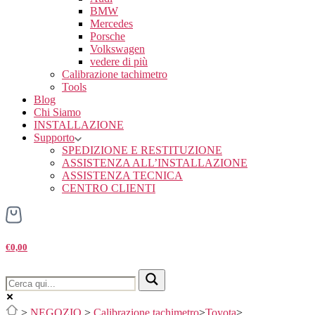
BMW
Mercedes
Porsche
Volkswagen
vedere di più
Calibrazione tachimetro
Tools
Blog
Chi Siamo
INSTALLAZIONE
Supporto
SPEDIZIONE E RESTITUZIONE
ASSISTENZA ALL’INSTALLAZIONE
ASSISTENZA TECNICA
CENTRO CLIENTI
€0,00
>
NEGOZIO
>
Calibrazione tachimetro
>
Toyota
>