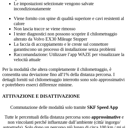
Le impostazioni selezionate vengono salvate
incondizionatamente
Viene fornito con spine di qualità superiore e cavi resistenti al
calore
Non lascia tracce se viene rimosso
I tester diagnostici non possono scoprire il chilometraggio
alterato da Volvo EX30 Mileage Stopper
La faccia di accoppiamento e le creste sul connettore
garantiscono un processo di installazione senza problemi
Raccomandazione: Utilizzare l’app WAZE per visualizzare la
velocità attuale
Per la modalità che altera completamente il chilometraggio, è
consentita una deviazione fino all'1% della distanza percorsa. I
dettagli forniti sul chilometraggio interrotto sono solo approssimativi
e potrebbero esserci differenze minime.
ATTIVAZIONE E DISATTIVAZIONE
Commutazione delle modalità solo tramite
SKF Speed App
Tutte le percentuali della distanza percorsa sono
approssimative
e
non vincolanti perché influenzate dall’ambiente (città/ ingorgo/
autostrada). Solo dopo un percorso più lungo di circa 100 km / mi si