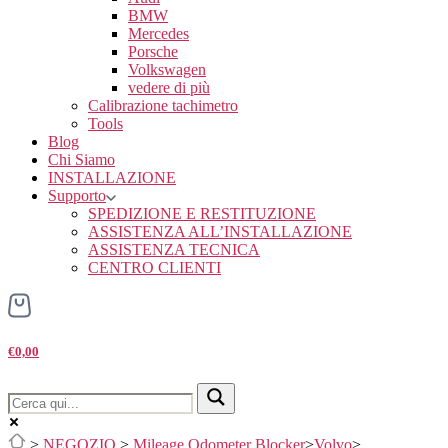
BMW
Mercedes
Porsche
Volkswagen
vedere di più
Calibrazione tachimetro
Tools
Blog
Chi Siamo
INSTALLAZIONE
Supporto
SPEDIZIONE E RESTITUZIONE
ASSISTENZA ALL’INSTALLAZIONE
ASSISTENZA TECNICA
CENTRO CLIENTI
€0,00
>
NEGOZIO
>
Mileage Odometer Blocker
>
Volvo
>