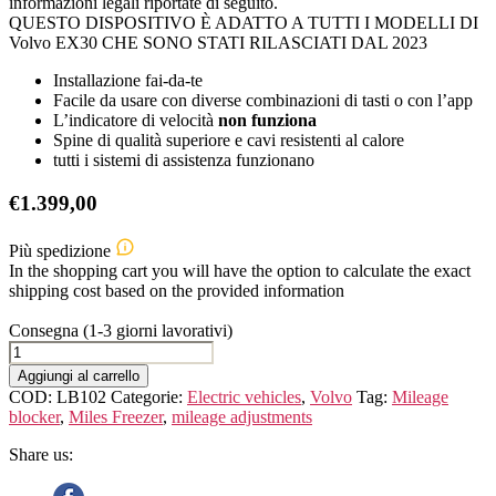
informazioni legali riportate di seguito.
QUESTO DISPOSITIVO È ADATTO A TUTTI I MODELLI DI
Volvo EX30 CHE SONO STATI RILASCIATI DAL 2023
Installazione fai-da-te
Facile da usare con diverse combinazioni di tasti o con l’app
L’indicatore di velocità
non funziona
Spine di qualità superiore e cavi resistenti al calore
tutti i sistemi di assistenza funzionano
€
1.399,00
Più spedizione
In the shopping cart you will have the option to calculate the exact
shipping cost based on the provided information
Consegna (1-3 giorni lavorativi)
Volvo
EX30
Aggiungi al carrello
quantità
COD:
LB102
Categorie:
Electric vehicles
,
Volvo
Tag:
Mileage
blocker
,
Miles Freezer
,
mileage adjustments
Share us: