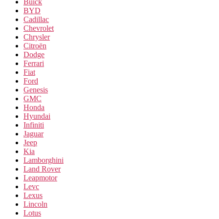
Buick
BYD
Cadillac
Chevrolet
Chrysler
Citroën
Dodge
Ferrari
Fiat
Ford
Genesis
GMC
Honda
Hyundai
Infiniti
Jaguar
Jeep
Kia
Lamborghini
Land Rover
Leapmotor
Levc
Lexus
Lincoln
Lotus