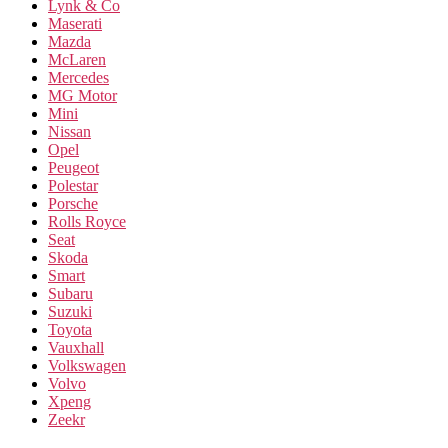
Lynk & Co
Maserati
Mazda
McLaren
Mercedes
MG Motor
Mini
Nissan
Opel
Peugeot
Polestar
Porsche
Rolls Royce
Seat
Skoda
Smart
Subaru
Suzuki
Toyota
Vauxhall
Volkswagen
Volvo
Xpeng
Zeekr