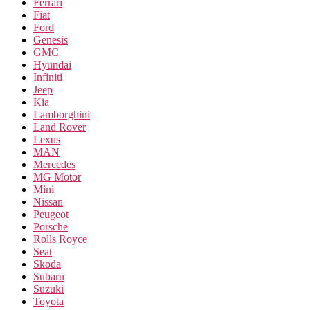
Ferrari
Fiat
Ford
Genesis
GMC
Hyundai
Infiniti
Jeep
Kia
Lamborghini
Land Rover
Lexus
MAN
Mercedes
MG Motor
Mini
Nissan
Peugeot
Porsche
Rolls Royce
Seat
Skoda
Subaru
Suzuki
Toyota