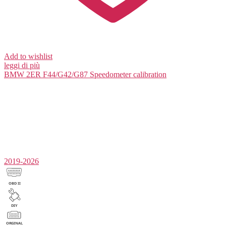
Add to wishlist
leggi di più
BMW 2ER F44/G42/G87
Speedometer calibration
2019-2026