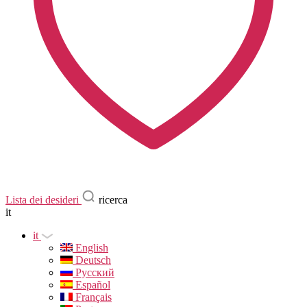
Lista dei desideri
ricerca
it
it
English
Deutsch
Русский
Español
Français