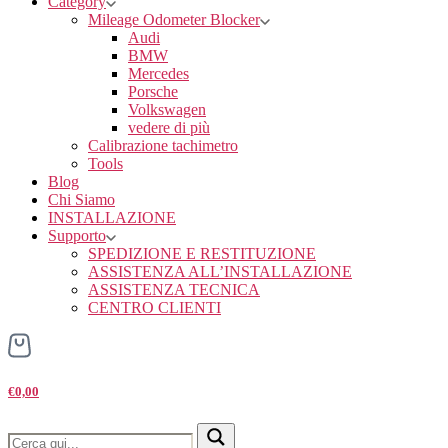
Category
Mileage Odometer Blocker
Audi
BMW
Mercedes
Porsche
Volkswagen
vedere di più
Calibrazione tachimetro
Tools
Blog
Chi Siamo
INSTALLAZIONE
Supporto
SPEDIZIONE E RESTITUZIONE
ASSISTENZA ALL’INSTALLAZIONE
ASSISTENZA TECNICA
CENTRO CLIENTI
€0,00