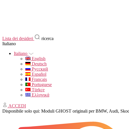
Lista dei desideri
ricerca
Italiano
Italiano
English
Deutsch
Русский
Español
Français
Portuguese
Türkçe
Ελληνικά
ACCEDI
Disponibile solo qui: Moduli GHOST originali per BMW, Audi, Skod