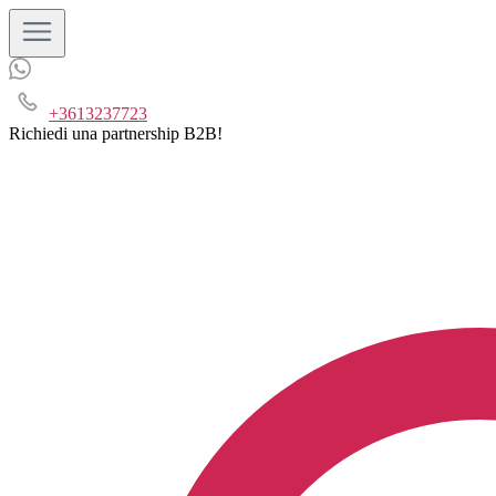
+3613237723
Richiedi una partnership B2B!