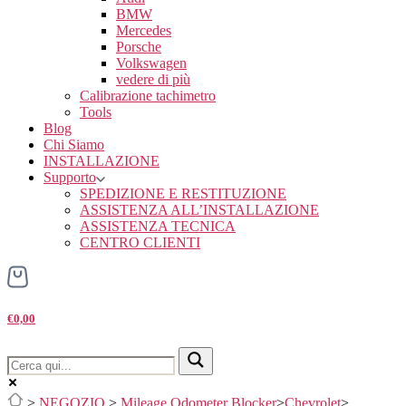
BMW
Mercedes
Porsche
Volkswagen
vedere di più
Calibrazione tachimetro
Tools
Blog
Chi Siamo
INSTALLAZIONE
Supporto
SPEDIZIONE E RESTITUZIONE
ASSISTENZA ALL’INSTALLAZIONE
ASSISTENZA TECNICA
CENTRO CLIENTI
€0,00
>
NEGOZIO
>
Mileage Odometer Blocker
>
Chevrolet
>