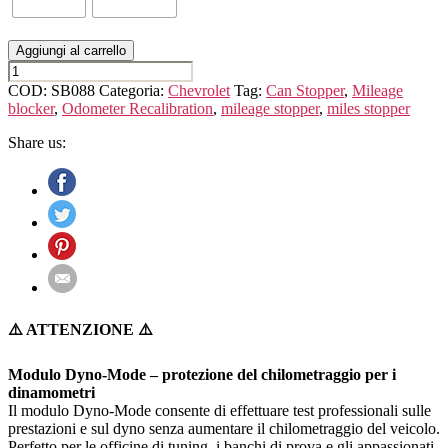
Aggiungi al carrello
CHEVROLET
CAMARO
COD:
SB088
Categoria:
Chevrolet
Tag:
Can Stopper
,
Mileage
(5th
blocker
,
Odometer Recalibration
,
mileage stopper
,
miles stopper
GEN.)
quantità
Share us:
⚠️ ATTENZIONE ⚠️
Modulo Dyno-Mode – protezione del chilometraggio per i
dinamometri
Il modulo Dyno-Mode consente di effettuare test professionali sulle
prestazioni e sul dyno senza aumentare il chilometraggio del veicolo.
Perfetto per le officine di tuning, i banchi di prova e gli appassionati