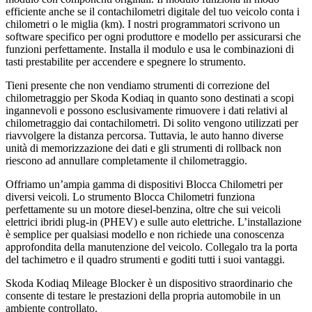
efficiente anche se il contachilometri digitale del tuo veicolo conta i
chilometri o le miglia (km). I nostri programmatori scrivono un
software specifico per ogni produttore e modello per assicurarsi che
funzioni perfettamente. Installa il modulo e usa le combinazioni di
tasti prestabilite per accendere e spegnere lo strumento.
Tieni presente che non vendiamo strumenti di correzione del
chilometraggio per Skoda Kodiaq in quanto sono destinati a scopi
ingannevoli e possono esclusivamente rimuovere i dati relativi al
chilometraggio dai contachilometri. Di solito vengono utilizzati per
riavvolgere la distanza percorsa. Tuttavia, le auto hanno diverse
unità di memorizzazione dei dati e gli strumenti di rollback non
riescono ad annullare completamente il chilometraggio.
Offriamo un’ampia gamma di dispositivi Blocca Chilometri per
diversi veicoli. Lo strumento Blocca Chilometri funziona
perfettamente su un motore diesel-benzina, oltre che sui veicoli
elettrici ibridi plug-in (PHEV) e sulle auto elettriche. L’installazione
è semplice per qualsiasi modello e non richiede una conoscenza
approfondita della manutenzione del veicolo. Collegalo tra la porta
del tachimetro e il quadro strumenti e goditi tutti i suoi vantaggi.
Skoda Kodiaq Mileage Blocker è un dispositivo straordinario che
consente di testare le prestazioni della propria automobile in un
ambiente controllato.