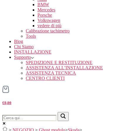
BMW
Mercedes
Porsche
Volkswagen
vedere di più
Calibrazione tachimetro
Tools
Blog
Chi Siamo
INSTALLAZIONE
Supporto
SPEDIZIONE E RESTITUZIONE
ASSISTENZA ALL’INSTALLAZIONE
ASSISTENZA TECNICA
CENTRO CLIENTI
€0,00
>
NEGOZIO
>
Ghost modulo
>
Skoda
>